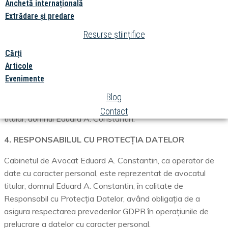
niciun mijloc, fără acordul scris al titularului cabinetului. Prin
Anchetă internațională
urmare, vizitatorii site-ului înțeleg și consimt să nu modifice,
Extrădare și predare
vândă, distribuie sau să creeze lucrări / opere / derivate, pe
Resurse științifice
baza imaginilor și a informațiilor publicate pe acest site, în
orice mod, fără acordul scris al titularului cabinetului.
Cărți
Articole
3. OPERATORUL DE DATE CU CARACTER PERSONAL
Evenimente
Operatorul de date cu caracter personal este Cabinetul de
Blog
Avocat Eduard A. Constantin, reprezentat de către avocatul
Contact
titular, domnul Eduard A. Constantin.
4. RESPONSABILUL CU PROTECȚIA DATELOR
Cabinetul de Avocat Eduard A. Constantin, ca operator de
date cu caracter personal, este reprezentat de avocatul
titular, domnul Eduard A. Constantin, în calitate de
Responsabil cu Protecția Datelor, având obligația de a
asigura respectarea prevederilor GDPR în operațiunile de
prelucrare a datelor cu caracter personal.