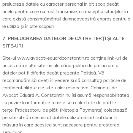
prelucreze datele cu caracter personal în alt scop decât
acela pentru care au fost transmise, cu excepția situațiilor în
care există consimțământul dumneavoastră expres pentru a
le utiliza și în alte scopuri.
7. PRELUCRAREA DATELOR DE CĂTRE TERȚI ȘI ALTE
SITE-URI
Site-ul www.avocat-eduardconstantin.ro conține link-uri de
acces către alte site-uri ale căror politici de prelucrare a
datelor pot fi diferite decât prezenta Politică. Vă
recomandăm să aveți în vedere și să consultați politicile de
confidențialitate ale site-urilor respective. Cabinetul de
Avocat Eduard A. Constantin nu își asumă responsabilitatea
cu privire la informațiile trimise sau colectate de părțile
terțe. Procesatorul de plăți (Netopia Payments) colectează
pe site-ul său securizat datele utilizatorului final doar în
măsura în care acestea sunt necesare pentru prestarea
serviciilor.