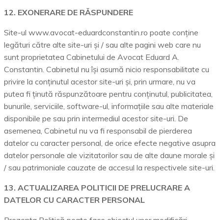
12. EXONERARE DE RĂSPUNDERE
Site-ul www.avocat-eduardconstantin.ro poate conține
legături către alte site-uri și / sau alte pagini web care nu
sunt proprietatea Cabinetului de Avocat Eduard A.
Constantin. Cabinetul nu își asumă nicio responsabilitate cu
privire la conținutul acestor site-uri și, prin urmare, nu va
putea fi ținută răspunzătoare pentru conținutul, publicitatea,
bunurile, serviciile, software-ul, informațiile sau alte materiale
disponibile pe sau prin intermediul acestor site-uri. De
asemenea, Cabinetul nu va fi responsabil de pierderea
datelor cu caracter personal, de orice efecte negative asupra
datelor personale ale vizitatorilor sau de alte daune morale și
/ sau patrimoniale cauzate de accesul la respectivele site-uri.
13. ACTUALIZAREA POLITICII DE PRELUCRARE A
DATELOR CU CARACTER PERSONAL
Prezenta Politică poate face obiectul unor modificări