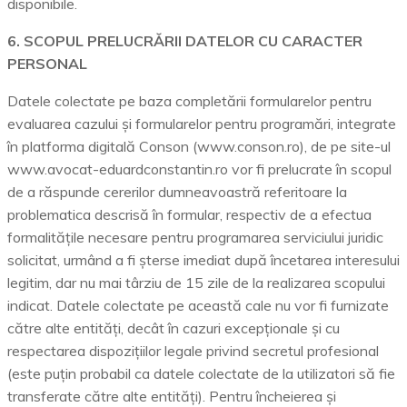
disponibile.
6. SCOPUL PRELUCRĂRII DATELOR CU CARACTER
PERSONAL
Datele colectate pe baza completării formularelor pentru
evaluarea cazului și formularelor pentru programări, integrate
în platforma digitală Conson (www.conson.ro), de pe site-ul
www.avocat-eduardconstantin.ro vor fi prelucrate în scopul
de a răspunde cererilor dumneavoastră referitoare la
problematica descrisă în formular, respectiv de a efectua
formalitățile necesare pentru programarea serviciului juridic
solicitat, urmând a fi șterse imediat după încetarea interesului
legitim, dar nu mai târziu de 15 zile de la realizarea scopului
indicat. Datele colectate pe această cale nu vor fi furnizate
către alte entități, decât în cazuri excepționale și cu
respectarea dispozițiilor legale privind secretul profesional
(este puțin probabil ca datele colectate de la utilizatori să fie
transferate către alte entități). Pentru încheierea și